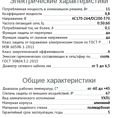
Электрические характеристики
Потребляемая мощность в номинальном режиме, Вт
11
Коэффициент мощности
0,8
Напряжение, В
AC170-264/DC200-370
Частота питающей сети, Гц
0;50;60
Потребляемый ток, не более, A
0,1
Функция защиты от перегрева
да
Функция защиты от скачков напряжения
да
Класс защиты от поражения электрическим током по ГОСТ Р
I
МЭК 60598-1-2011
Класс энергетической эффективности
А
Эмиссия гармонических составляющих в сеть/эфир по
соотв.
ГОСТ 30804.3.2-2013
Диаметр сетевого кабеля, мм
от 5 до 6,5
Общие характеристики
Диапазон рабочих температур, С°
от -60 до +45
Степень защиты от внешних воздействий, IP
67
Вид климатического исполнения
УХЛ1
Материал корпуса
алюминий
Материал защитного стекла
поликарбонат
Гарантийный срок эксплуатации, годы
5