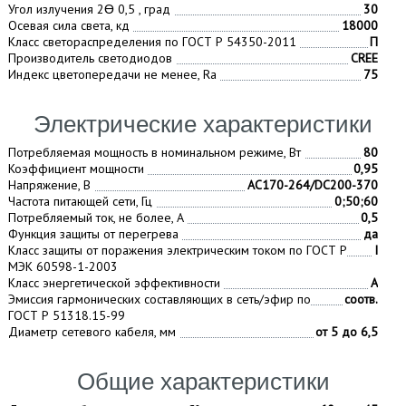
Угол излучения 2Ɵ 0,5 , град
30
Осевая сила света, кд
18000
Класс светораспределения по ГОСТ Р 54350-2011
П
Производитель светодиодов
CREE
Индекс цветопередачи не менее, Ra
75
Электрические характеристики
Потребляемая мощность в номинальном режиме, Вт
80
Коэффициент мощности
0,95
Напряжение, В
AC170-264/DC200-370
Частота питающей сети, Гц
0;50;60
Потребляемый ток, не более, A
0,5
Функция защиты от перегрева
да
Класс защиты от поражения электрическим током по ГОСТ Р
I
МЭК 60598-1-2003
Класс энергетической эффективности
А
Эмиссия гармонических составляющих в сеть/эфир по
соотв.
ГОСТ Р 51318.15-99
Диаметр сетевого кабеля, мм
от 5 до 6,5
Общие характеристики