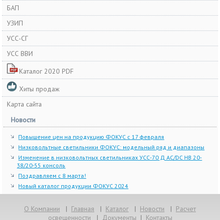
БАП
УЗИП
УСС-СГ
УСС ВВИ
Каталог 2020 PDF
Хиты продаж
Карта сайта
Новости
Повышение цен на продукцию ФОКУС с 17 февраля
Низковольтные светильники ФОКУС: модельный ряд и диапазоны
Изменение в низковольтных светильниках УСС-70 Д AC/DC НВ 20-
38/20-55 консоль
Поздравляем с 8 марта!
Новый каталог продукции ФОКУС 2024
О Компании
|
Главная
|
Каталог
|
Новости
|
Расчет
освещенности
|
Документы
|
Контакты