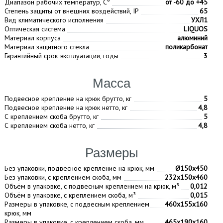
Диапазон рабочих температур, С°
от -60 до +45
Степень защиты от внешних воздействий, IP
65
Вид климатического исполнения
УХЛ1
Оптическая система
LIQUOS
Материал корпуса
алюминий
Материал защитного стекла
поликарбонат
Гарантийный срок эксплуатации, годы
3
Масса
Подвесное крепление на крюк брутто, кг
5
Подвесное крепление на крюк нетто, кг
4,8
С креплением скоба брутто, кг
5
С креплением скоба нетто, кг
4,8
Размеры
Без упаковки, подвесное крепление на крюк, мм
Ø150х450
Без упаковки, с креплением скоба, мм
232х150х460
Объём в упаковке, с подвесным креплением на крюк, м³
0,012
Объём в упаковке, с креплением скоба, м³
0,015
Размеры в упаковке, с подвесным креплением
460х155х160
крюк, мм
Размеры в упаковке, с креплением скоба, мм
465х190х160