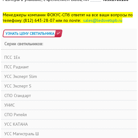
Менеджеры компании ФОКУС-СПб ответят на все ваши вопросы по
телефону: (812) 643-28-07 или по почте:
sales@ledsvetspb.ru
УЗНАТЬ ЦЕНУ СВЕТИЛЬНИКА
Серии светильников:
ПСС 1Ex
ПСС Радиант
УСС Эксперт Slim
УСС Эксперт S
СПО Стандарт
УНИС
СПО Ритейл
УСС КАТАНА
УСС Магистраль Ш